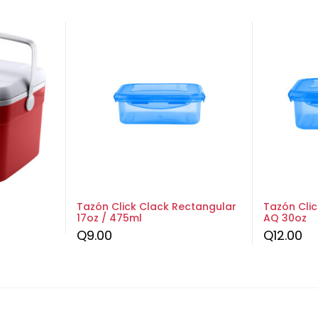
Tazón Click Clack Rectangular
Tazón Cli
17oz / 475ml
AQ 30oz
Q
9.00
Q
12.00