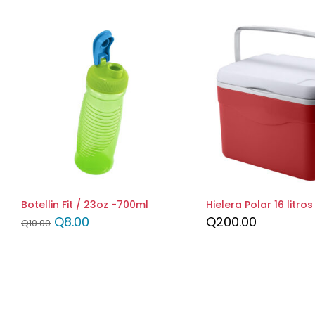
Botellin Fit / 23oz -700ml
Hielera Polar 16 litros
Q
8.00
Q
200.00
Q
10.00