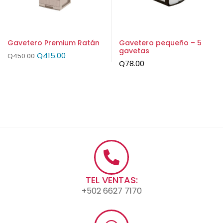
Gavetero Premium Ratán
Gavetero pequeño – 5
gavetas
Q
415.00
Q
450.00
Q
78.00
TEL VENTAS:
+502 6627 7170