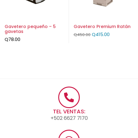
Gavetero pequeño – 5
Gavetero Premium Ratán
gavetas
Q
415.00
Q
450.00
Q
78.00
TEL VENTAS:
+502 6627 7170