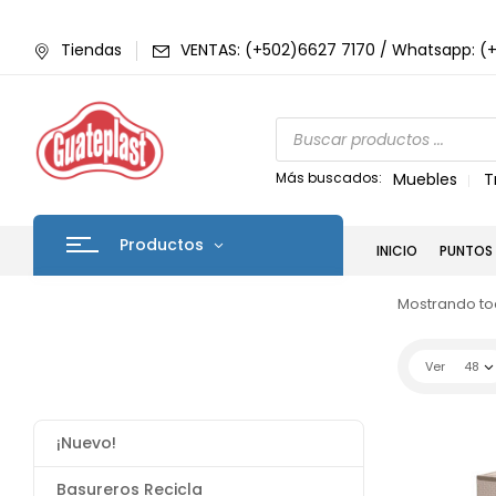
Tiendas
VENTAS: (+502)6627 7170 / Whatsapp: (
Más buscados:
Muebles
T
Productos
INICIO
PUNTOS 
Mostrando tod
Ver
48
¡Nuevo!
Basureros Recicla