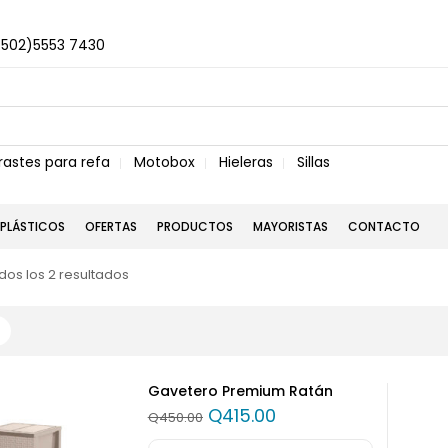
+502)5553 7430
rastes para refa
Motobox
Hieleras
Sillas
PLÁSTICOS
OFERTAS
PRODUCTOS
MAYORISTAS
CONTACTO
os los 2 resultados
Gavetero Premium Ratán
Q
415.00
Q
450.00