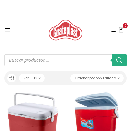
0
Ver
16
Ordenar por popularidad