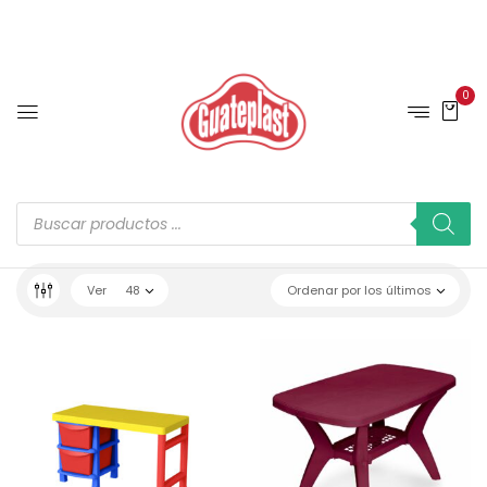
0
Ver
48
Ordenar por los últimos