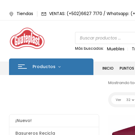
Tiendas
VENTAS: (+502)6627 7170 / Whatsapp: (
Más buscados:
Muebles
T
Productos
INICIO
PUNTOS 
Mostrando tod
Ver
32
¡Nuevo!
Basureros Recicla