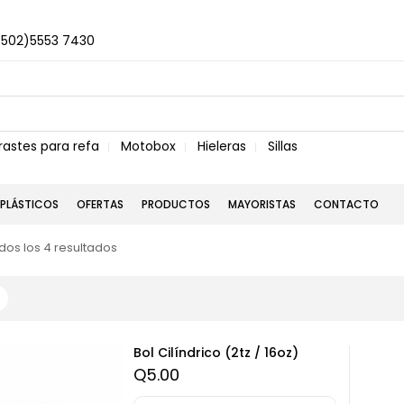
+502)5553 7430
rastes para refa
Motobox
Hieleras
Sillas
PLÁSTICOS
OFERTAS
PRODUCTOS
MAYORISTAS
CONTACTO
os los 4 resultados
Bol Cilíndrico (2tz / 16oz)
Q
5.00