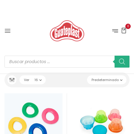
0
Ver
16
Predeterminado