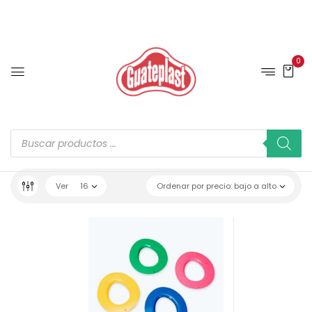
0
Ver
16
Ordenar por precio: bajo a alto