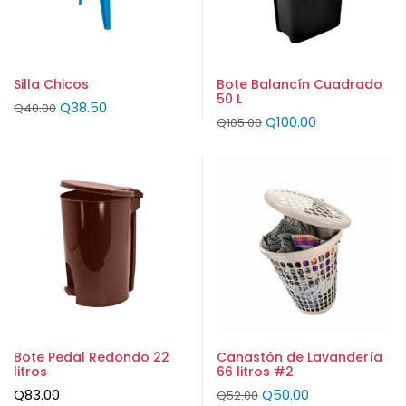
Silla Chicos
Bote Balancín Cuadrado
50 L
Q
38.50
Q
40.00
Q
100.00
Q
105.00
Bote Pedal Redondo 22
Canastón de Lavandería
litros
66 litros #2
Q
83.00
Q
50.00
Q
52.00