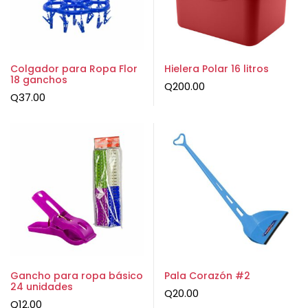
Colgador para Ropa Flor
Hielera Polar 16 litros
18 ganchos
Q
200.00
Q
37.00
Gancho para ropa básico
Pala Corazón #2
24 unidades
Q
20.00
Q
12.00