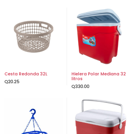
Cesta Redonda 32L
Hielera Polar Mediana 32
litros
Q
20.25
Q
330.00