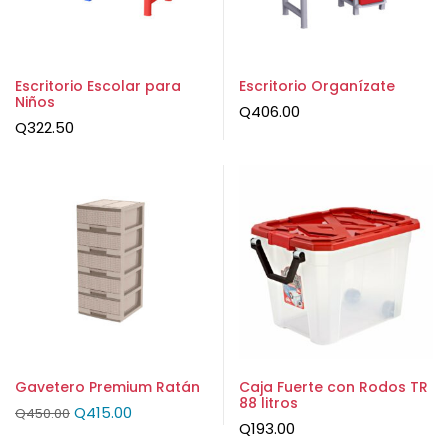
Escritorio Escolar para
Escritorio Organízate
Niños
Q
406.00
Q
322.50
Gavetero Premium Ratán
Caja Fuerte con Rodos TR
88 litros
Q
415.00
Q
450.00
Q
193.00