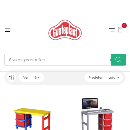
0
Ver
16
Predeterminado