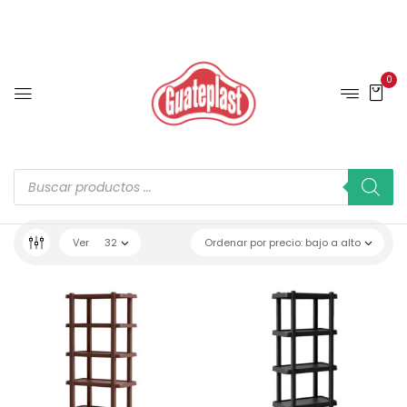
0
Ver
32
Ordenar por precio: bajo a alto