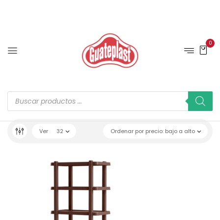
0
Ver
32
Ordenar por precio: bajo a alto