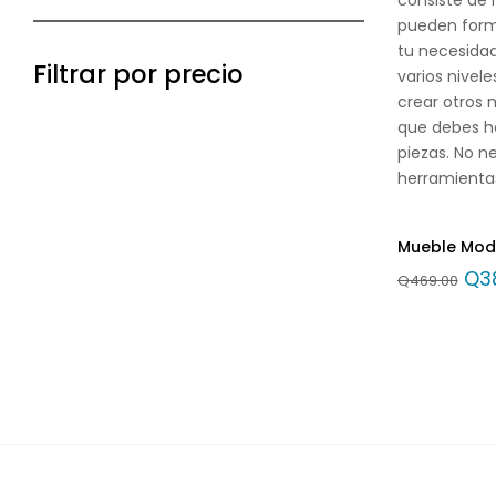
pueden for
tu necesida
Filtrar por precio
varios nivele
crear otros 
que debes ha
piezas. No n
herramienta
Mueble Modu
Q
3
Q
469.00