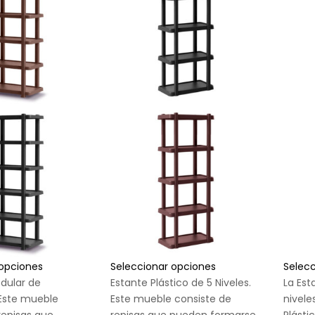
 opciones
Seleccionar opciones
Selec
dular de
Estante Plástico de 5 Niveles.
La Est
 Este mueble
Este mueble consiste de
nivele
repisas que
repisas que pueden formarse
Plásti