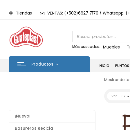
Tiendas
VENTAS: (+502)6627 7170 / Whatsapp: (
Más buscados:
Muebles
T
Productos
INICIO
PUNTOS 
Mostrando tod
Ver
32
¡Nuevo!
Basureros Recicla