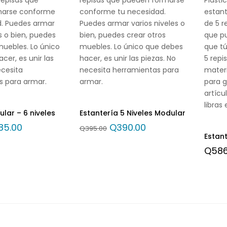
marse conforme
conforme tu necesidad.
estant
d. Puedes armar
Puedes armar varios niveles o
de 5 r
s o bien, puedes
bien, puedes crear otros
que pu
muebles. Lo único
muebles. Lo único que debes
que t
cer, es unir las
hacer, es unir las piezas. No
5 repi
ecesita
necesita herramientas para
materi
s para armar.
armar.
para g
artícu
libras 
lar – 6 niveles
Estantería 5 Niveles Modular
85.00
Q
390.00
Q
395.00
Estant
Q
586