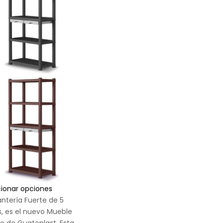
cionar opciones
antería Fuerte de 5
s, es el nuevo Mueble
co de Guateplast. Esta