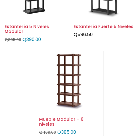
Estantería 5 Niveles
Estantería Fuerte 5 Niveles
Modular
Q
586.50
Q
390.00
Q
395.00
Mueble Modular – 6
niveles
Q
385.00
Q
469.00