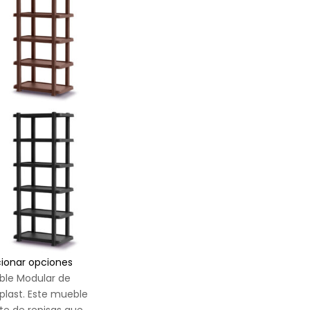
cionar opciones
ble Modular de
plast. Este mueble
te de repisas que