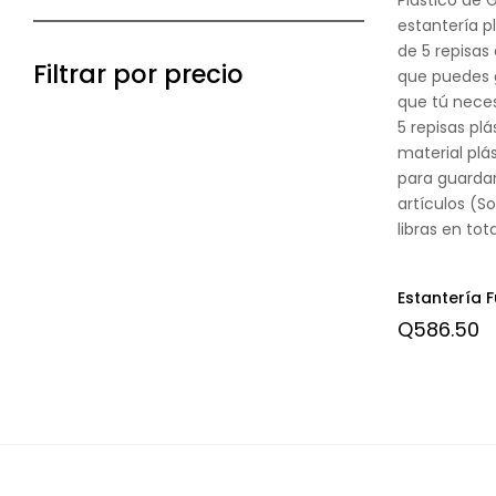
estantería p
de 5 repisas 
Filtrar por precio
que puedes g
que tú nece
5 repisas plá
material plás
para guardar
artículos (S
libras en tota
Estantería F
Q
586.50