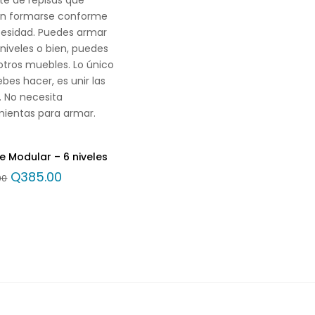
n formarse conforme
cesidad. Puedes armar
 niveles o bien, puedes
otros muebles. Lo único
bes hacer, es unir las
. No necesita
mientas para armar.
e Modular – 6 niveles
Q
385.00
00