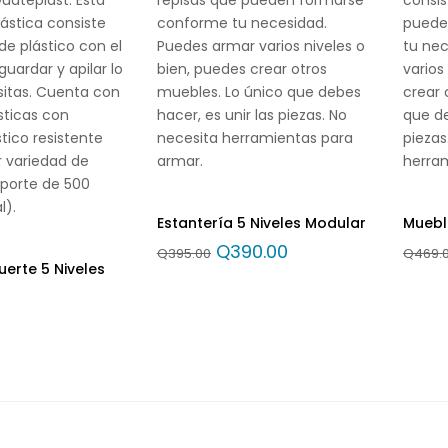
lástica consiste
conforme tu necesidad.
puede
de plástico con el
Puedes armar varios niveles o
tu ne
uardar y apilar lo
bien, puedes crear otros
varios
sitas. Cuenta con
muebles. Lo único que debes
crear 
sticas con
hacer, es unir las piezas. No
que de
tico resistente
necesita herramientas para
piezas
 variedad de
armar.
herra
oporte de 500
l).
Estantería 5 Niveles Modular
Muebl
Q
390.00
Q
395.00
Q
469.
uerte 5 Niveles