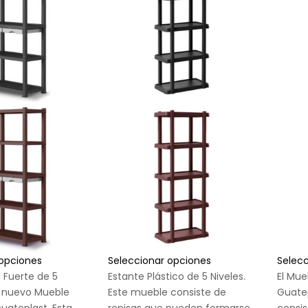
 opciones
Seleccionar opciones
Selec
a Fuerte de 5
Estante Plástico de 5 Niveles.
El Mue
el nuevo Mueble
Este mueble consiste de
Guate
Guateplast. Esta
repisas que pueden formarse
consis