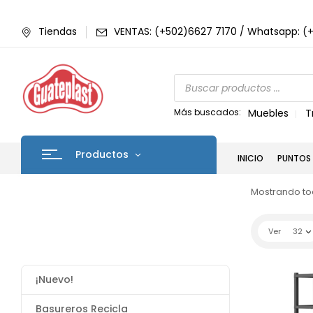
Tiendas
VENTAS: (+502)6627 7170 / Whatsapp: (
Más buscados:
Muebles
T
Productos
INICIO
PUNTOS 
Mostrando tod
Ver
32
¡Nuevo!
Basureros Recicla