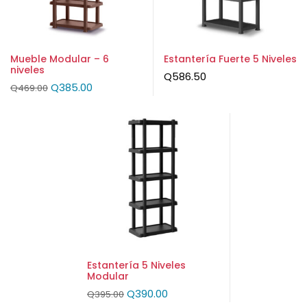
Mueble Modular – 6
Estantería Fuerte 5 Niveles
niveles
Q
586.50
Q
385.00
Q
469.00
Estantería 5 Niveles
Modular
Q
390.00
Q
395.00