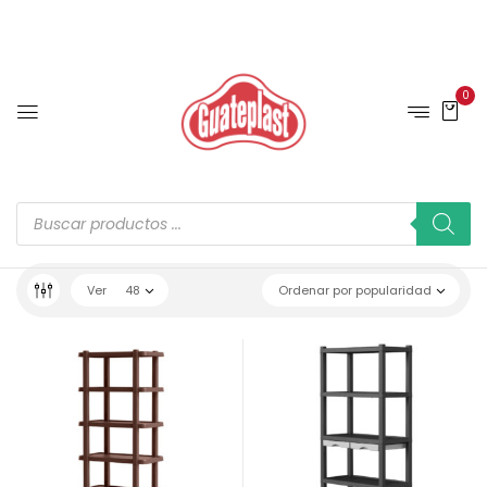
0
Ver
48
Ordenar por popularidad