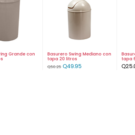
wing Grande con
Basurero Swing Mediano con
Basur
os
tapa 20 litros
tapa 6
Q
49.95
Q
25.
Q
50.25