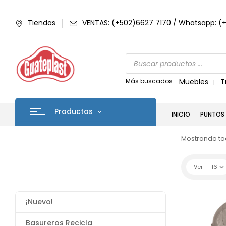
Tiendas
VENTAS: (+502)6627 7170 / Whatsapp: (
Más buscados:
Muebles
T
Productos
INICIO
PUNTOS 
Mostrando tod
Ver
16
¡Nuevo!
Basureros Recicla