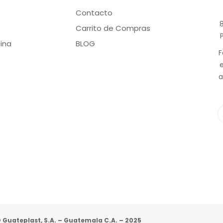
Contacto
8
Carrito de Compras
ina
BLOG
F
a
 Guateplast, S.A. – Guatemala C.A. – 2025