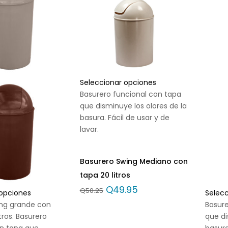
Seleccionar opciones
Basurero funcional con tapa
que disminuye los olores de la
basura. Fácil de usar y de
lavar.
Basurero Swing Mediano con
tapa 20 litros
Q
49.95
Q
50.25
 opciones
Selec
ing grande con
Basure
tros. Basurero
que di
on tapa que
basura