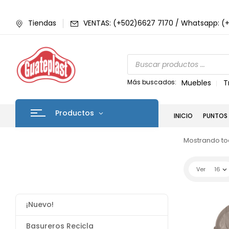
Tiendas
VENTAS: (+502)6627 7170 / Whatsapp: (
Más buscados:
Muebles
T
Productos
INICIO
PUNTOS 
Mostrando tod
Ver
16
¡Nuevo!
Basureros Recicla