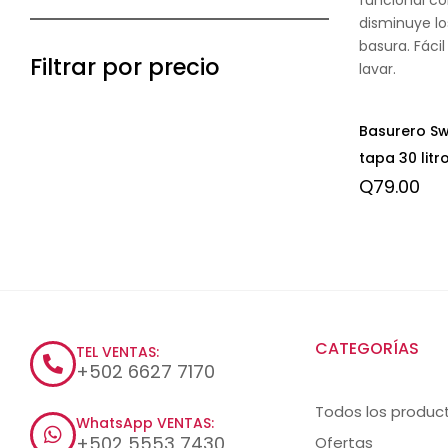
disminuye los
basura. Fácil
Filtrar por precio
lavar.
Basurero S
tapa 30 litr
Q
79.00
CATEGORÍAS
TEL VENTAS:
+502 6627 7170
Todos los produc
WhatsApp VENTAS:
+502 5553 7430
Ofertas