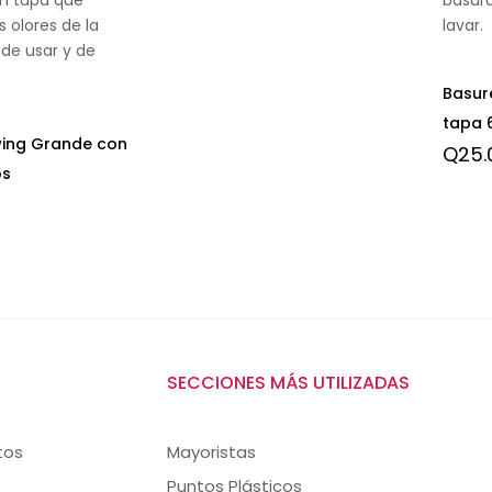
 olores de la
lavar.
 de usar y de
Basur
tapa 6
wing Grande con
Q
25.
os
SECCIONES MÁS UTILIZADAS
tos
Mayoristas
Puntos Plásticos