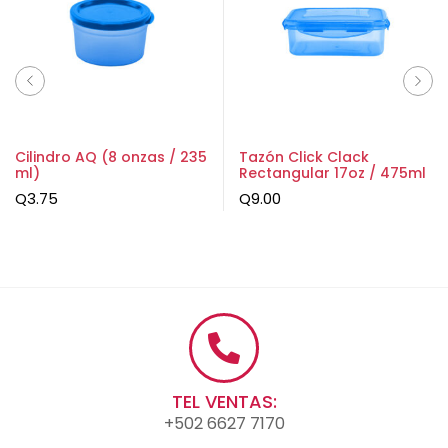
Cilindro AQ (8 onzas / 235
Tazón Click Clack
ml)
Rectangular 17oz / 475ml
Q
3.75
Q
9.00
TEL VENTAS:
+502 6627 7170