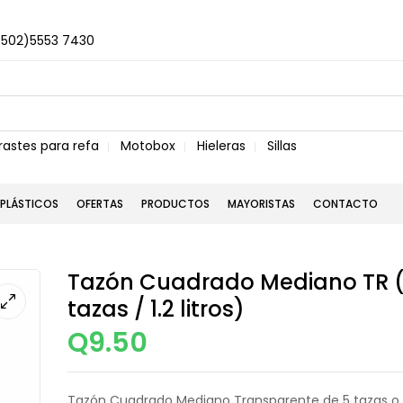
+502)5553 7430
rastes para refa
Motobox
Hieleras
Sillas
PLÁSTICOS
OFERTAS
PRODUCTOS
MAYORISTAS
CONTACTO
Tazón Cuadrado Mediano TR 
tazas / 1.2 litros)
Q
9.50
Tazón Cuadrado Mediano Transparente de 5 tazas o 1.2