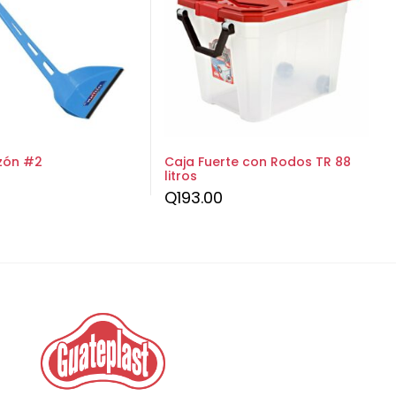
zón #2
Caja Fuerte con Rodos TR 88
litros
Q
193.00