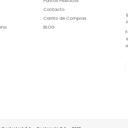
Puntos Plásticos
Contacto
8
Carrito de Compras
ina
BLOG
F
a