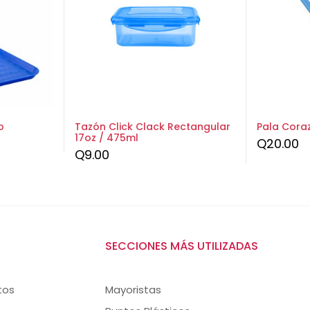
o
Tazón Click Clack Rectangular
Pala Cora
17oz / 475ml
Q
20.00
Q
9.00
SECCIONES MÁS UTILIZADAS
tos
Mayoristas