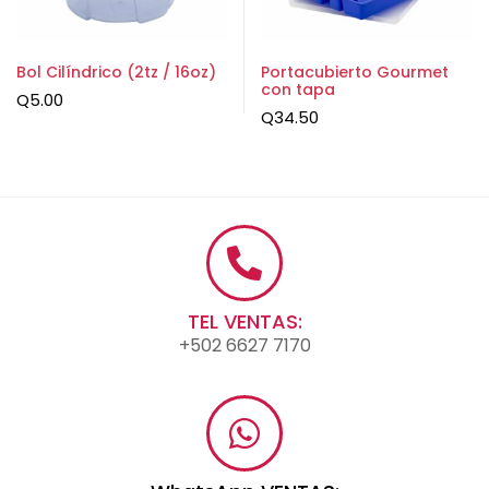
Bol Cilíndrico (2tz / 16oz)
Portacubierto Gourmet
con tapa
Q
5.00
Q
34.50
TEL VENTAS:
+502 6627 7170