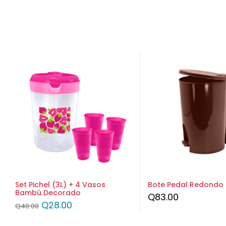
Set Pichel (3L) + 4 Vasos
Bote Pedal Redondo 2
Bambú Decorado
Q
83.00
Q
28.00
Q
40.00