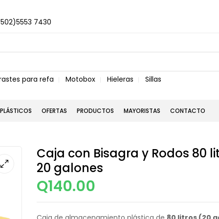
+502)5553 7430
rastes para refa
Motobox
Hieleras
Sillas
PLÁSTICOS
OFERTAS
PRODUCTOS
MAYORISTAS
CONTACTO
Caja con Bisagra y Rodos 80 lit
20 galones
Q
140.00
Caja de almacenamiento plástica de
80 litros (20 