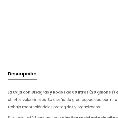
Descripción
La
Caja con Bisagras y Rodos de 80 litros (20 galones)
e
objetos voluminosos. Su diseño de gran capacidad permite g
trabajo manteniéndolos protegidos y organizados.
Esta caja está fabricada con
plástico resistente de alta 