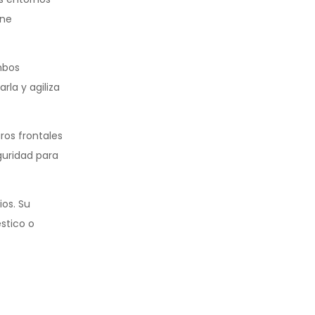
ene
mbos
rla y agiliza
ros frontales
guridad para
ios. Su
stico o