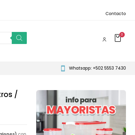
Contacto
0
Whatsapp: +502 5553 7430
ros /
galones)
con