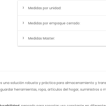
Medidas por unidad:
Medidas por empaque cerrado:
Medidas Master:
s una solución robusta y práctica para almacenamiento y tran
uardar herramientas, ropa, artículos del hogar, suministros o m
durabilidad
, pensado para soportar uso constante en diferente