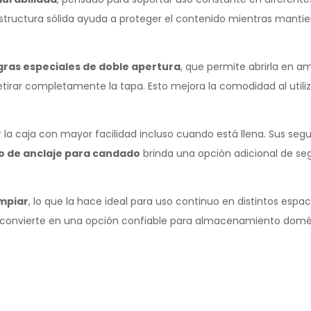
estructura sólida ayuda a proteger el contenido mientras manti
gras especiales de doble apertura
, que permite abrirla en a
retirar completamente la tapa. Esto mejora la comodidad al utiliza
a caja con mayor facilidad incluso cuando está llena. Sus segu
o de anclaje para candado
brinda una opción adicional de se
impiar
, lo que la hace ideal para uso continuo en distintos espac
a convierte en una opción confiable para almacenamiento domé