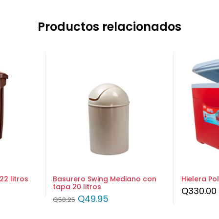
Productos relacionados
2 litros
Basurero Swing Mediano con
Hielera Po
tapa 20 litros
Q
330.00
Q
49.95
Q
50.25