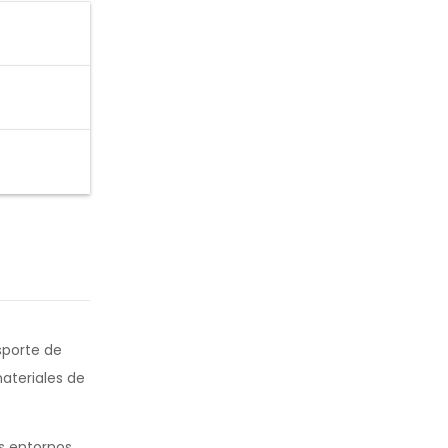
sporte de
ateriales de
s entornos