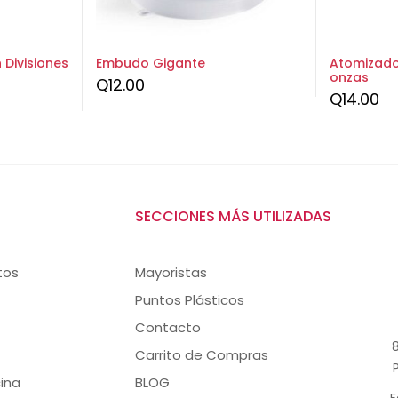
Divisiones
Embudo Gigante
Atomizado
onzas
Q
12.00
Q
14.00
SECCIONES MÁS UTILIZADAS
tos
Mayoristas
Puntos Plásticos
Contacto
8
Carrito de Compras
ina
BLOG
F