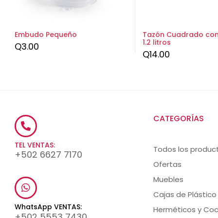
Embudo Pequeño
Tazón Cuadrado con 
1.2 litros
Q
3.00
Q
14.00
CATEGORÍAS
TEL VENTAS:
Todos los produc
+502 6627 7170
Ofertas
Muebles
Cajas de Plástico
WhatsApp VENTAS:
Herméticos y Coc
+502 5553 7430