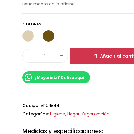
usualmente en la oficina.
COLORES
Añadir al carri
¿Mayorista? Cotiza aquí
Código:
AR011844
Categorías:
Higiene
,
Hogar
,
Organización
Medidas y especificaciones: