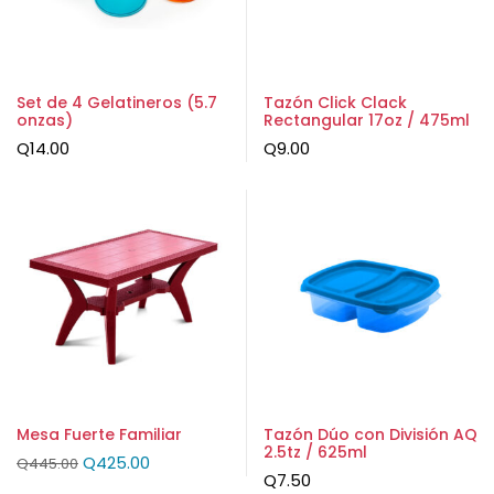
Set de 4 Gelatineros (5.7
Tazón Click Clack
onzas)
Rectangular 17oz / 475ml
Q
14.00
Q
9.00
Mesa Fuerte Familiar
Tazón Dúo con División AQ
2.5tz / 625ml
Q
425.00
Q
445.00
Q
7.50