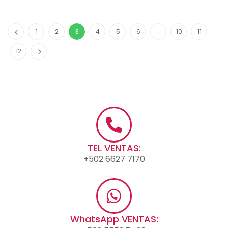
1
2
3
4
5
6
…
10
11
12
TEL VENTAS:
+502 6627 7170
WhatsApp VENTAS: