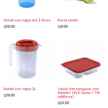
Pichel con tapa AQ 3 litros
Porta Limón
Q
19.00
Q
9.00
Pichel con tapa 3L
Tazón Rectangular con
División TR(3 tazas / 710
Q
19.00
mililitros)
Q
13.50