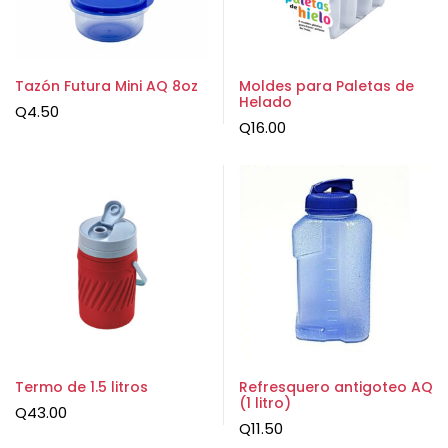
Tazón Futura Mini AQ 8oz
Moldes para Paletas de
Helado
Q
4.50
Q
16.00
Termo de 1.5 litros
Refresquero antigoteo AQ
(1 litro)
Q
43.00
Q
11.50