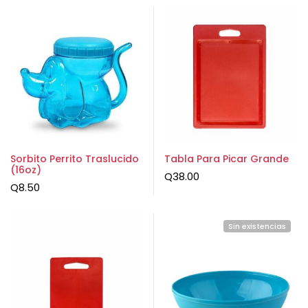
Sorbito Perrito Traslucido
Tabla Para Picar Grande
(16oz)
Q
38.00
Q
8.50
Sin existencias