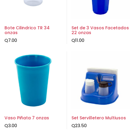
Bote Cilindrico TR 34
Set de 3 Vasos Facetados
onzas
22 onzas
Q
7.00
Q
11.00
Vaso Piñata 7 onzas
Set Servilletero Multiusos
Q
3.00
Q
23.50