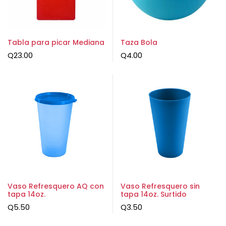
Tabla para picar Mediana
Taza Bola
Q
23.00
Q
4.00
Vaso Refresquero AQ con
Vaso Refresquero sin
tapa 14oz.
tapa 14oz. Surtido
Q
5.50
Q
3.50