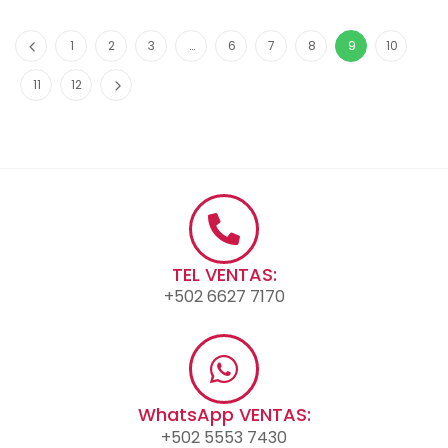
1
2
3
…
6
7
8
9
10
11
12
TEL VENTAS:
+502 6627 7170
WhatsApp VENTAS:
+502 5553 7430