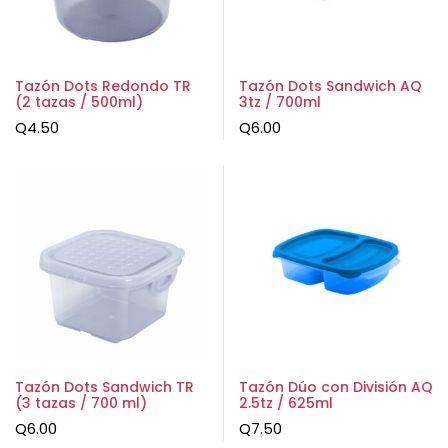
Tazón Dots Redondo TR
Tazón Dots Sandwich AQ
(2 tazas / 500ml)
3tz / 700ml
Q
4.50
Q
6.00
Tazón Dots Sandwich TR
Tazón Dúo con División AQ
(3 tazas / 700 ml)
2.5tz / 625ml
Q
6.00
Q
7.50