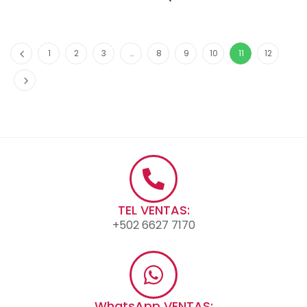
1
2
3
…
8
9
10
11
12
TEL VENTAS:
+502 6627 7170
WhatsApp VENTAS: