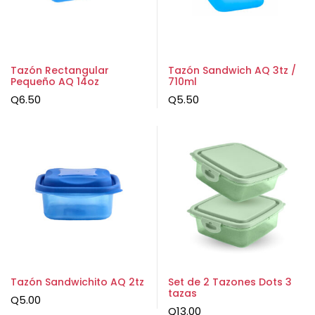
Tazón Rectangular
Tazón Sandwich AQ 3tz /
Pequeño AQ 14oz
710ml
Q
6.50
Q
5.50
Tazón Sandwichito AQ 2tz
Set de 2 Tazones Dots 3
tazas
Q
5.00
Q
13.00