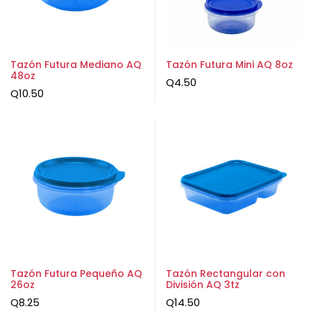
Tazón Futura Mediano AQ
Tazón Futura Mini AQ 8oz
48oz
Q
4.50
Q
10.50
Tazón Futura Pequeño AQ
Tazón Rectangular con
26oz
División AQ 3tz
Q
8.25
Q
14.50