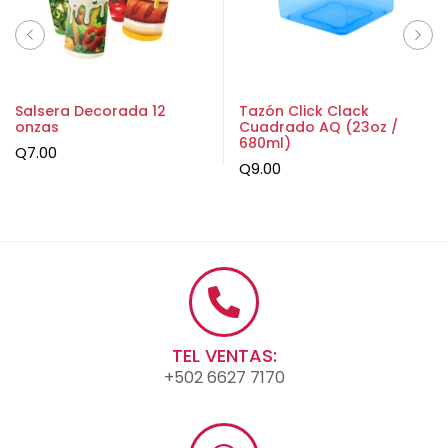
Salsera Decorada 12
Tazón Click Clack
onzas
Cuadrado AQ (23oz /
680ml)
Q
7.00
Q
9.00
TEL VENTAS:
+502 6627 7170