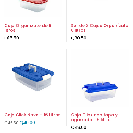
Caja Organízate de 6
Set de 2 Cajas Organízate
litros
6 litros
Q
15.50
Q
30.50
Caja Click Nova – 16 Litros
Caja Click con tapa y
agarrador 15 litros
Q
40.00
Q
46.50
Q
48.00