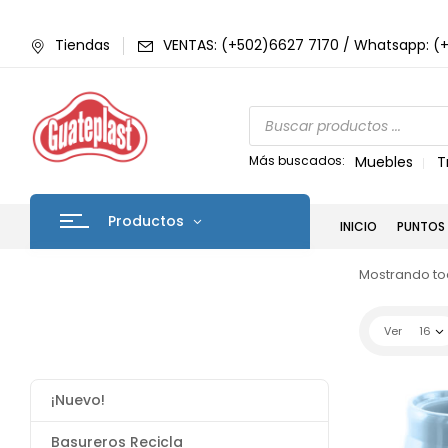
Tiendas
VENTAS: (+502)6627 7170 / Whatsapp: (
Más buscados:
Muebles
T
Productos
INICIO
PUNTOS 
Mostrando tod
Ver
16
¡Nuevo!
Basureros Recicla