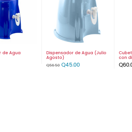
r de Agua
Dispensador de Agua (Julio
Cubet
Agosto)
con di
Q
45.00
Q
60.
Q
56.50