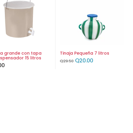
a grande con tapa
Tinaja Pequeña 7 litros
spensador 15 litros
Q
20.00
Q
29.50
00