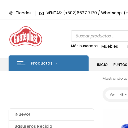
Tiendas
VENTAS: (+502)6627 7170 / Whatsapp: (
Más buscados:
Muebles
T
Productos
INICIO
PUNTOS 
Mostrando tod
Ver
48
¡Nuevo!
Basureros Recicla