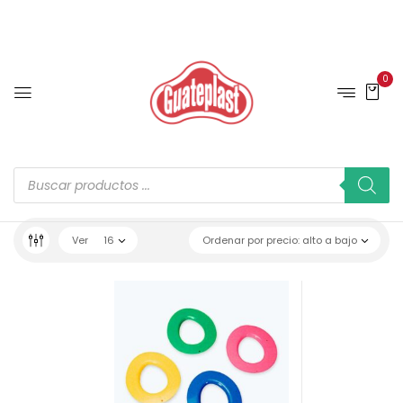
0
Ver
16
Ordenar por precio: alto a bajo