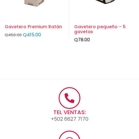
Gavetero Premium Ratán
Gavetero pequeño – 5
gavetas
Q
415.00
Q
450.00
Q
78.00
TEL VENTAS:
+502 6627 7170