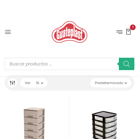
0
Ver
16
Predeterminado