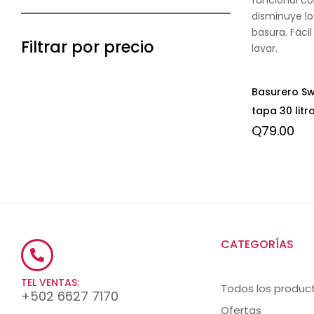
disminuye los
basura. Fácil
Filtrar por precio
lavar.
Basurero S
tapa 30 litr
Q
79.00
CATEGORÍAS
TEL VENTAS:
Todos los produc
+502 6627 7170
Ofertas