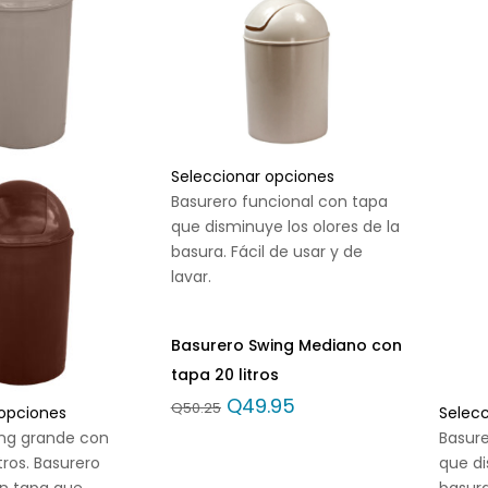
Seleccionar opciones
Basurero funcional con tapa
que disminuye los olores de la
basura. Fácil de usar y de
lavar.
Basurero Swing Mediano con
tapa 20 litros
Q
49.95
Q
50.25
 opciones
Selec
ing grande con
Basure
tros. Basurero
que di
on tapa que
basura