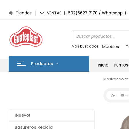
Tiendas
VENTAS: (+502)6627 7170 / Whatsapp: (
Más buscados:
Muebles
T
Productos
INICIO
PUNTOS 
Mostrando tod
Ver
16
¡Nuevo!
Basureros Recicla