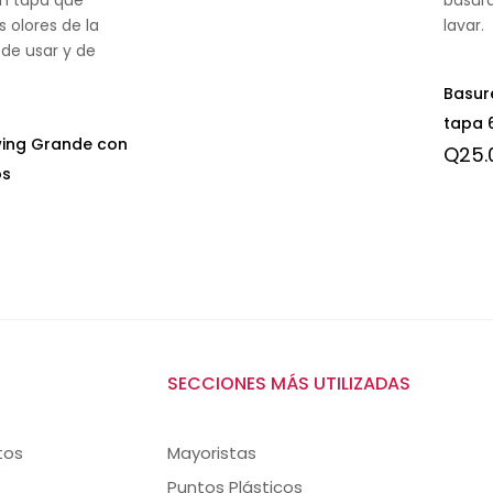
 olores de la
lavar.
 de usar y de
Basur
tapa 6
wing Grande con
Q
25.
os
SECCIONES MÁS UTILIZADAS
tos
Mayoristas
Puntos Plásticos