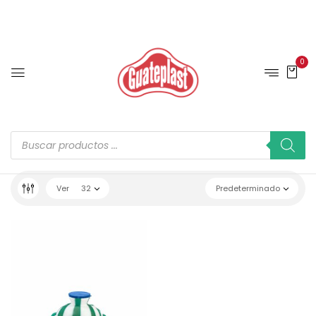
0
Ver
32
Predeterminado