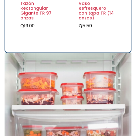
Tazón
Vaso
Rectangular
Refresquero
Gigante TR 97
con tapa TR (14
onzas
onzas)
Q
19.00
Q
5.50