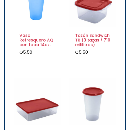
Vaso
Tazón Sandwich
Refresquero AQ
TR (3 tazas / 710
con tapa 14oz.
mililitros)
Q
5.50
Q
5.50