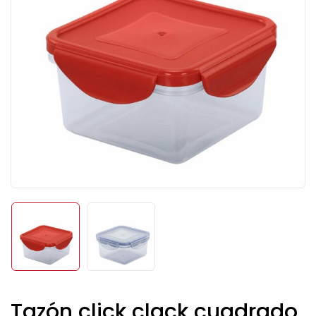
Tazón click clack cuadrado