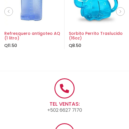
Refresquero antigoteo AQ
Sorbito Perrito Traslucido
(1 litro)
(16oz)
Q
11.50
Q
8.50
TEL VENTAS:
+502 6627 7170