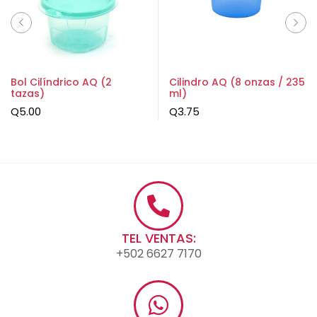
Bol Cilíndrico AQ (2
Cilindro AQ (8 onzas / 235
tazas)
ml)
Q
5.00
Q
3.75
TEL VENTAS:
+502 6627 7170