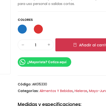
para uso personal o salidas cortas.
COLORES
Añadir al carri
¿Mayorista? Cotiza aquí
Código:
AR015330
Categorías:
Alimentos Y Bebidas
,
Hieleras
,
Mayo-Jun
Medidas y especificaciones: