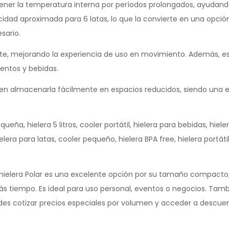
ntener la temperatura interna por períodos prolongados, ayudand
idad aproximada para 6 latas, lo que la convierte en una opción
sario.
rte, mejorando la experiencia de uso en movimiento. Además, est
entos y bebidas.
ten almacenarla fácilmente en espacios reducidos, siendo una 
queña, hielera 5 litros, cooler portátil, hielera para bebidas, hiele
ielera para latas, cooler pequeño, hielera BPA free, hielera portá
 hielera Polar es una excelente opción por su tamaño compacto,
s tiempo. Es ideal para uso personal, eventos o negocios. Tam
des cotizar precios especiales por volumen y acceder a descue