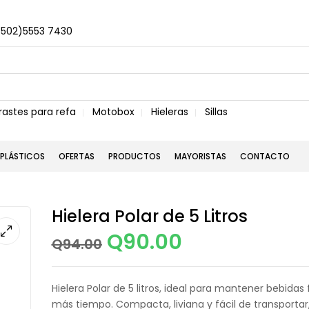
+502)5553 7430
rastes para refa
Motobox
Hieleras
Sillas
PLÁSTICOS
OFERTAS
PRODUCTOS
MAYORISTAS
CONTACTO
Hielera Polar de 5 Litros
Q
90.00
Q
94.00
Hielera Polar de 5 litros, ideal para mantener bebidas 
más tiempo. Compacta, liviana y fácil de transportar