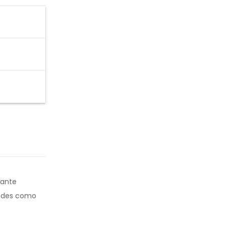
rante
idades como