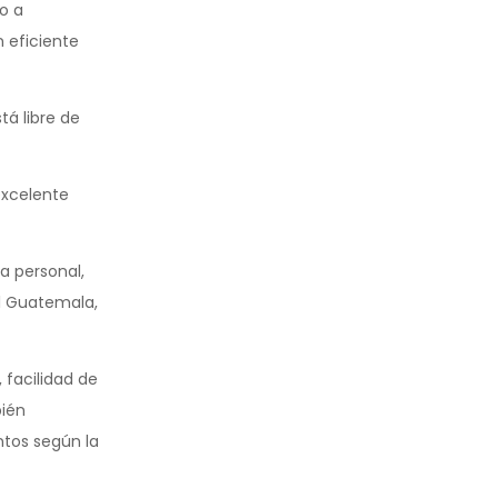
o a
 eficiente
á libre de
excelente
ra personal,
til Guatemala,
 facilidad de
bién
ntos según la