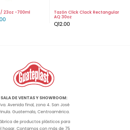
t / 23oz -700ml
Tazón Click Clack Rectangular
AQ 30oz
.00
Q
12.00
SALA DE VENTAS Y SHOWROOM:
va. Avenida final, zona 4. San José
Pinula. Guatemala, Centroamérica.
ábrica de productos plásticos para
el hogar. Contamos con más de 75