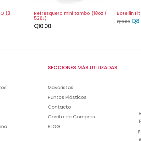
Q (3
Refresquero mini tambo (18oz /
Botellin Fi
530L)
Q
8
Q
10.00
Q
10.00
SECCIONES MÁS UTILIZADAS
tos
Mayoristas
Puntos Plásticos
Contacto
8
Carrito de Compras
ina
BLOG
F