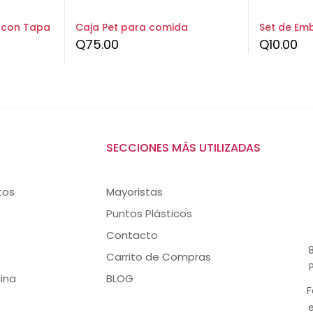
s con Tapa
Caja Pet para comida
Set de Emb
Q
75.00
Q
10.00
SECCIONES MÁS UTILIZADAS
tos
Mayoristas
Puntos Plásticos
Contacto
8
Carrito de Compras
ina
BLOG
F