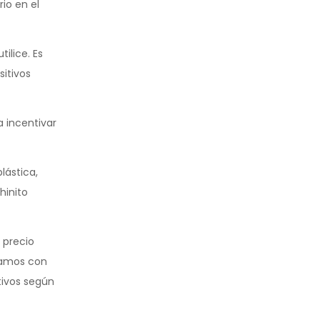
rio en el
ilice. Es
itivos
 incentivar
lástica,
hinito
 precio
ntamos con
tivos según