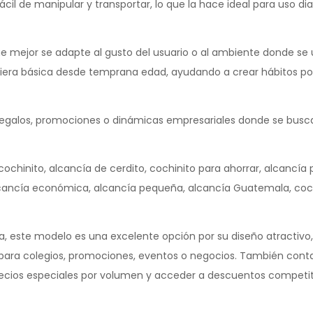
ácil de manipular y transportar, lo que la hace ideal para uso dia
ue mejor se adapte al gusto del usuario o al ambiente donde se ut
era básica desde temprana edad, ayudando a crear hábitos pos
 regalos, promociones o dinámicas empresariales donde se busca
ochinito, alcancía de cerdito, cochinito para ahorrar, alcancía p
alcancía económica, alcancía pequeña, alcancía Guatemala, coc
a, este modelo es una excelente opción por su diseño atractivo,
al para colegios, promociones, eventos o negocios. También co
precios especiales por volumen y acceder a descuentos competi