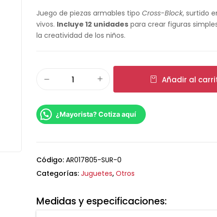
Juego de piezas armables tipo
Cross-Block
, surtido 
vivos.
Incluye 12 unidades
para crear figuras simple
la creatividad de los niños.
Añadir al carri
¿Mayorista? Cotiza aquí
Código:
AR017805-SUR-0
Categorías:
Juguetes
,
Otros
Medidas y especificaciones: