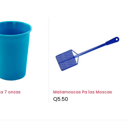
ta 7 onzas
Matamoscas Pa las Moscas
Q
5.50