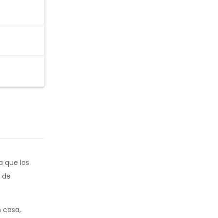
a que los
s de
 casa,