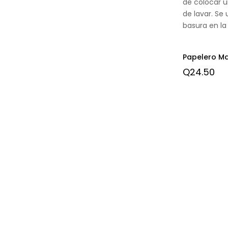
de colocar u
de lavar. Se
basura en la 
Papelero Max
Q
24.50