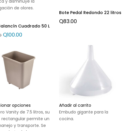
ca y disminuye la
ación de olores.
Bote Pedal Redondo 22 litros
Q
83.00
Balancín Cuadrado 50 L
Q
100.00
0
cionar opciones
Añadir al carrito
ro Vanity de 7.5 litros, su
Embudo gigante para la
 rectangular permite un
cocina.
manejo y transporte. Se