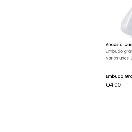
Añadir al car
Embudo gran
Varios usos. 
Embudo Gr
Q
4.00