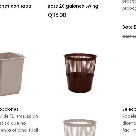
practi
ones con tapa
Bote 20 galones Swing
propag
Q
115.00
Bote 
Q
105.0
 opciones
Selec
 de 12 litros. Es un
Papele
stico que no
diseño
en la oficina, fácil
fácil 