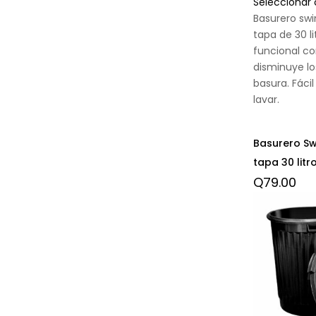
Seleccionar
Basurero sw
tapa de 30 li
funcional c
disminuye los
basura. Fácil
lavar.
Basurero S
tapa 30 litr
Q
79.00