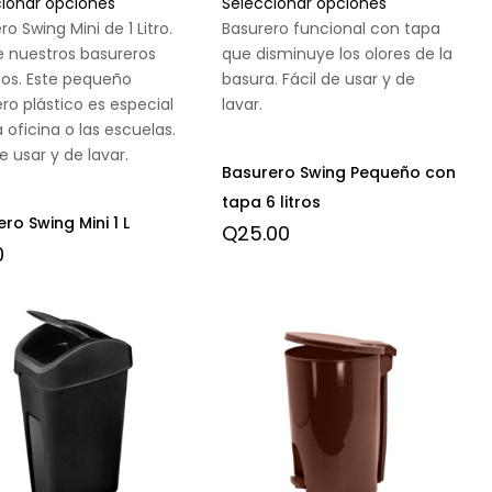
cionar opciones
Seleccionar opciones
ro Swing Mini de 1 Litro.
Basurero funcional con tapa
e nuestros basureros
que disminuye los olores de la
tos. Este pequeño
basura. Fácil de usar y de
ro plástico es especial
lavar.
a oficina o las escuelas.
de usar y de lavar.
Basurero Swing Pequeño con
tapa 6 litros
ro Swing Mini 1 L
Q
25.00
0