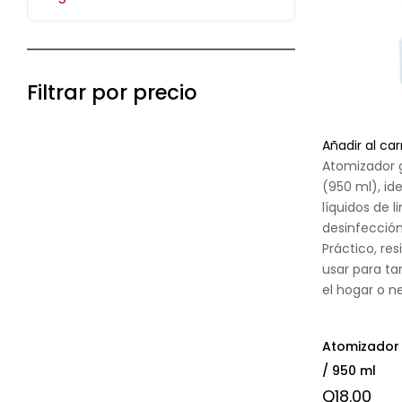
Filtrar por precio
Añadir al car
Atomizador 
(950 ml), ide
líquidos de l
desinfección
Práctico, res
usar para ta
el hogar o n
Atomizador
/ 950 ml
Q
18.00