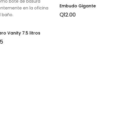
omo bote de basura
Embudo Gigante
entemente en la oficina
Q
12.00
l baño.
ro Vanity 7.5 litros
75