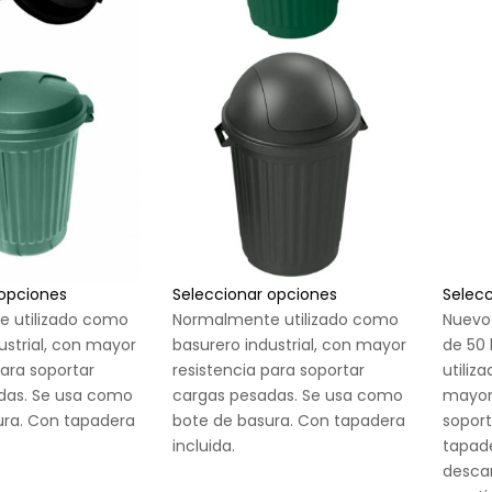
 opciones
Seleccionar opciones
Selec
 utilizado como
Normalmente utilizado como
Nuevo
ustrial, con mayor
basurero industrial, con mayor
de 50 
para soportar
resistencia para soportar
utiliz
das. Se usa como
cargas pesadas. Se usa como
mayor 
ura. Con tapadera
bote de basura. Con tapadera
soport
incluida.
tapad
desca