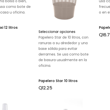
na bolsa o bien,
usa c
 usa como bote de
frecu
casa u oficina.
o en e
i 12 litros
Papele
Seleccionar opciones
Q
16.
Papelero Star de 10 litros, con
ranuras a su alrededor y una
base sólida para evitar
derrames. Se usa como bote
de basura usualmente en la
oficina.
Papelero Star 10 litros
Q
12.25