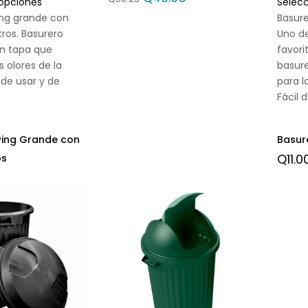
 opciones
Selec
ing grande con
Basure
tros. Basurero
Uno d
on tapa que
favori
 olores de la
basure
 de usar y de
para l
Fácil 
wing Grande con
Basure
Q
11.0
os