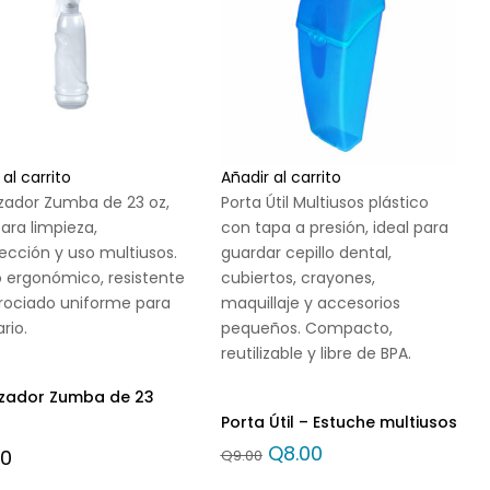
 al carrito
Añadir al carrito
zador Zumba de 23 oz,
Porta Útil Multiusos plástico
para limpieza,
con tapa a presión, ideal para
ección y uso multiusos.
guardar cepillo dental,
 ergonómico, resistente
cubiertos, crayones,
rociado uniforme para
maquillaje y accesorios
rio.
pequeños. Compacto,
reutilizable y libre de BPA.
zador Zumba de 23
Porta Útil – Estuche multiusos
Q
8.00
00
Q
9.00