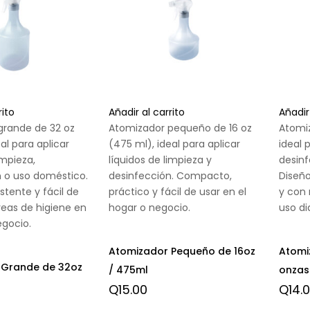
rito
Añadir al carrito
Añadir
grande de 32 oz
Atomizador pequeño de 16 oz
Atomi
al para aplicar
(475 ml), ideal para aplicar
ideal 
impieza,
líquidos de limpieza y
desinf
 o uso doméstico.
desinfección. Compacto,
Diseño
istente y fácil de
práctico y fácil de usar en el
y con 
reas de higiene en
hogar o negocio.
uso dia
egocio.
Atomizador Pequeño de 16oz
Atomi
 Grande de 32oz
/ 475ml
onzas
Q
15.00
Q
14.