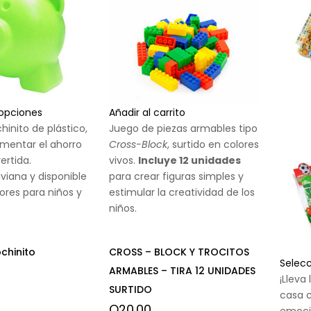
 opciones
Añadir al carrito
hinito de plástico,
Juego de piezas armables tipo
omentar el ahorro
Cross-Block
, surtido en colores
ertida.
vivos.
Incluye 12 unidades
viana y disponible
para crear figuras simples y
lores para niños y
estimular la creatividad de los
niños.
chinito
CROSS – BLOCK Y TROCITOS
Selec
ARMABLES – TIRA 12 UNIDADES
¡Lleva
SURTIDO
casa 
Q
20.00
emoci