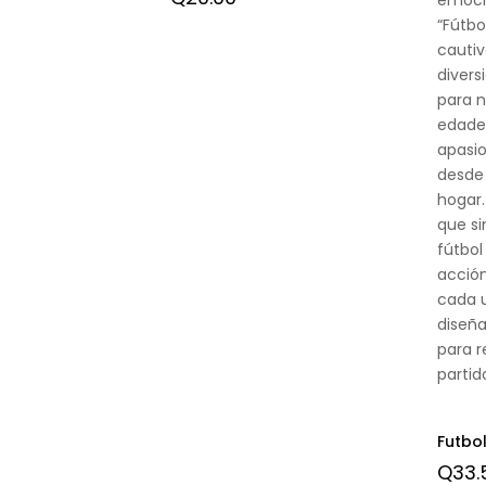
“Fútbo
cautiv
divers
para n
edades
apasi
desde
hogar.
que s
fútbol
acción
cada 
diseña
para re
partid
Futbo
Q
33.