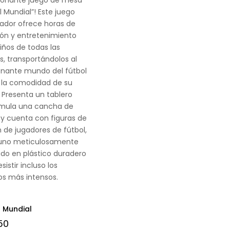
l Mundial”! Este juego
ador ofrece horas de
ión y entretenimiento
iños de todas las
, transportándolos al
onante mundo del fútbol
 la comodidad de su
 Presenta un tablero
imula una cancha de
 y cuenta con figuras de
 de jugadores de fútbol,
uno meticulosamente
do en plástico duradero
sistir incluso los
os más intensos.
l Mundial
50