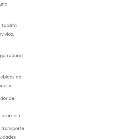
 una
facilita
vivios,
agarradores
bebidas de
ooler.
ador de
e
Guatemala.
 transporte
ividades