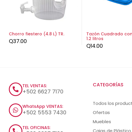
Chorro fiestero (4.8 L) TR.
Tazón Cuadrado con 
1.2 litros
Q
37.00
Q
14.00
CATEGORÍAS
TEL VENTAS:
+502 6627 7170
Todos los produc
WhatsApp VENTAS:
+502 5553 7430
Ofertas
Muebles
TEL OFICINAS:
Cajas de Plástico